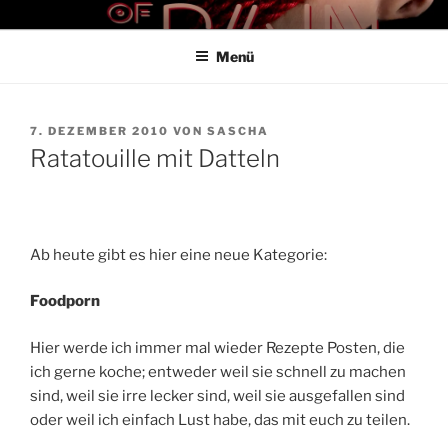
Zum
THE ART OF PAIN
Der Blog für BDSM und Kinky Lifestyle
Inhalt
Menü
springen
VERÖFFENTLICHT
7. DEZEMBER 2010
VON
SASCHA
AM
Ratatouille mit Datteln
Ab heute gibt es hier eine neue Kategorie:
Foodporn
Hier werde ich immer mal wieder Rezepte Posten, die
ich gerne koche; entweder weil sie schnell zu machen
sind, weil sie irre lecker sind, weil sie ausgefallen sind
oder weil ich einfach Lust habe, das mit euch zu teilen.