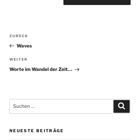
Beitragsnavigation
Vorheriger
ZURÜCK
Beitrag
Waves
Nächster
WEITER
Beitrag
Worte im Wandel der Zeit…
Suche
Suche
nach:
NEUESTE BEITRÄGE