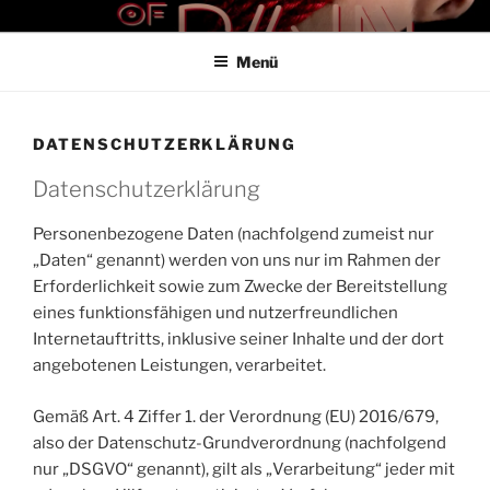
Zum
THE ART OF PAIN
Der Blog für BDSM und Kinky Lifestyle
Inhalt
Menü
springen
DATENSCHUTZERKLÄRUNG
Datenschutzerklärung
Personenbezogene Daten (nachfolgend zumeist nur
„Daten“ genannt) werden von uns nur im Rahmen der
Erforderlichkeit sowie zum Zwecke der Bereitstellung
eines funktionsfähigen und nutzerfreundlichen
Internetauftritts, inklusive seiner Inhalte und der dort
angebotenen Leistungen, verarbeitet.
Gemäß Art. 4 Ziffer 1. der Verordnung (EU) 2016/679,
also der Datenschutz-Grundverordnung (nachfolgend
nur „DSGVO“ genannt), gilt als „Verarbeitung“ jeder mit