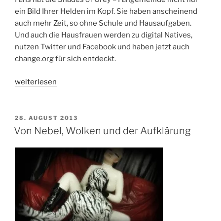
ein Bild Ihrer Helden im Kopf. Sie haben anscheinend
auch mehr Zeit, so ohne Schule und Hausaufgaben.
Und auch die Hausfrauen werden zu digital Natives,
nutzen Twitter und Facebook und haben jetzt auch
change.org für sich entdeckt.
„Dunkle
weiterlesen
Wolken
am
Himmel
VERÖFFENTLICHT
28. AUGUST 2013
AM
der
Von Nebel, Wolken und der Aufklärung
Blümchen-
SM-
Welt“