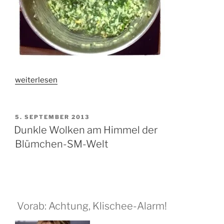
„Heute
weiterlesen
war’s
so
richtig
VERÖFFENTLICHT
5. SEPTEMBER 2013
AM
schön
Dunkle Wolken am Himmel der
schlotzig…“
Blümchen-SM-Welt
Vorab: Achtung, Klischee-Alarm!