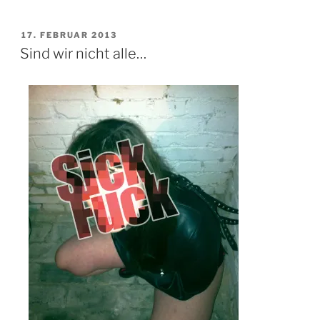
der
Liebe?
VERÖFFENTLICHT
17. FEBRUAR 2013
AM
6.300
Sind wir nicht alle…
$!“