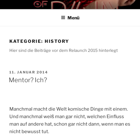
Zum
THE ART OF PAIN
Der Blog für BDSM und Kinky Lifestyle
Inhalt
Menü
springen
KATEGORIE:
HISTORY
Hier sind die Beiträge vor dem Relaunch 2015 hinterlegt
VERÖFFENTLICHT
11. JANUAR 2014
AM
Mentor? Ich?
Manchmal macht die Welt komische Dinge mit einem.
Und manchmal weiß man gar nicht, welchen Einfluss
man auf andere hat, schon gar nicht dann, wenn man es
nicht bewusst tut.