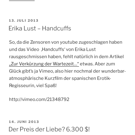
Nebel,
Wolken
und
VERÖFFENTLICHT
13. JULI 2013
AM
der
Erika Lust – Handcuffs
Aufklärung“
So, da die Zensoren von youtube zugeschlagen haben
und das Video ‚Handcuffs‘ von Erika Lust
rausgeschmissen haben, fehlt natürlich in dem Artikel
„Zur Verkürzung der Wartezeit…“
etwas. Aber zum
Glück gibt’s ja Vimeo, also hier nochmal der wunderbar-
atmosphärische Kurzfilm der spanischen Erotik-
Regisseurin, viel Spaß!
http://vimeo.com/21348792
VERÖFFENTLICHT
14. JUNI 2013
AM
Der Preis der Liebe? 6.300 $!