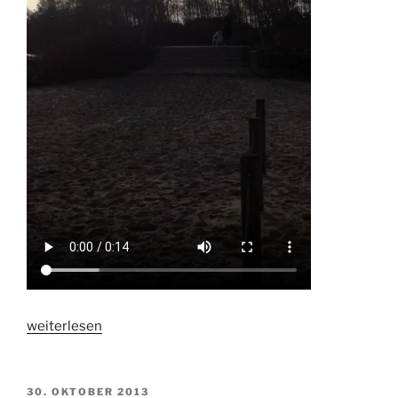
„Enjoy
weiterlesen
Life…“
VERÖFFENTLICHT
30. OKTOBER 2013