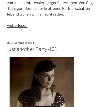
zumindest interessiert gegenüberstehen. Von Gay,
Transgerndered oder in offenen Partnerschaften
lebend wollen wir gar nicht reden.
„Sind
weiterlesen
wir
nicht
alle…“
VERÖFFENTLICHT
31. JANUAR 2013
AM
Just another Party-101