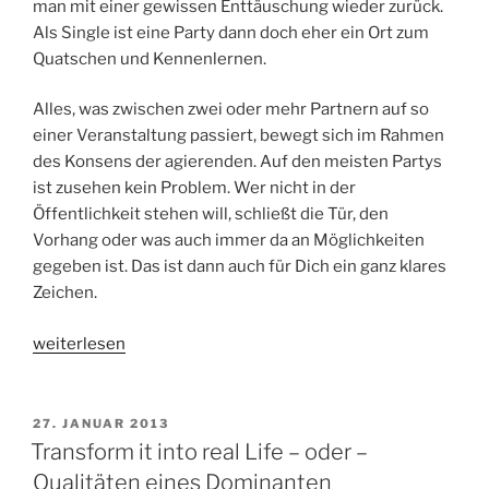
man mit einer gewissen Enttäuschung wieder zurück.
Als Single ist eine Party dann doch eher ein Ort zum
Quatschen und Kennenlernen.
Alles, was zwischen zwei oder mehr Partnern auf so
einer Veranstaltung passiert, bewegt sich im Rahmen
des Konsens der agierenden. Auf den meisten Partys
ist zusehen kein Problem. Wer nicht in der
Öffentlichkeit stehen will, schließt die Tür, den
Vorhang oder was auch immer da an Möglichkeiten
gegeben ist. Das ist dann auch für Dich ein ganz klares
Zeichen.
„Just
weiterlesen
another
Party-
101“
VERÖFFENTLICHT
27. JANUAR 2013
AM
Transform it into real Life – oder –
Qualitäten eines Dominanten