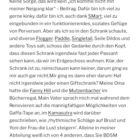
Keine Sorge, das wird kein „ich komme nicht mit
meiner Neigung klar“ – Beitrag. Dafür bin ich viel zu
gerne kinky, dafür bin ich, auch dank
SMart
, viel zu
eingebunden in ein funktionierendes, soziales Gefüge
von Perversen. Aber als ich so in den Schrank schaute,
und diverse
Flogger
.
Paddle
,
Singletail
, Seile Dildos und
andere Toys sah, schoss der Gedanke durch den Kopf,
dass diesen Schrank irgendwie fast jeder Passant
sehen kann, da wir im Erdgeschoss wohnen. Klar, der
Schrank ist zu, reinschauen kann keiner, darum ging es
mir auch gar nicht.Mir ging es dann eher darum: Hat
nicht irgendwie jeder einen Giftschrank? Meine Oma
hatte die
Fanny Hill
und die
Mutzenbacher
im
Bücherregal, Main Vater sprach mich mal wahrend dem
Renovieren auf die mannigfaltigen Möglichkeiten von
Gaffa-Tape an, im
Kamasutra
wird darüber
geschrieben, wie ‚rhythmische Schläge auf Brust und
Yoni der Frau die Lust steigern‘. Alleine in meiner
Abteilung weiß ich von 4 anderen, dass Sie BDSM