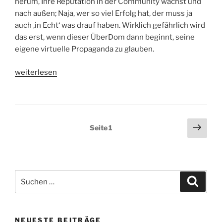
herum, Ihre Reputation in der Community wächst und
nach außen; Naja, wer so viel Erfolg hat, der muss ja
auch ‚in Echt‘ was drauf haben. Wirklich gefährlich wird
das erst, wenn dieser ÜberDom dann beginnt, seine
eigene virtuelle Propaganda zu glauben.
„Transform
weiterlesen
it
into
real
Life
Seitennummerierung
Näch
Seite
1
–
Seit
der
oder
Beiträge
–
Qualitäten
Suche
eines
Suche
nach:
Dominanten“
NEUESTE BEITRÄGE