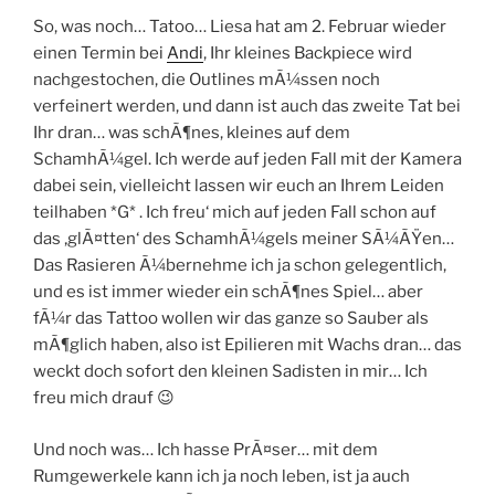
So, was noch… Tatoo… Liesa hat am 2. Februar wieder
einen Termin bei
Andi
, Ihr kleines Backpiece wird
nachgestochen, die Outlines mÃ¼ssen noch
verfeinert werden, und dann ist auch das zweite Tat bei
Ihr dran… was schÃ¶nes, kleines auf dem
SchamhÃ¼gel. Ich werde auf jeden Fall mit der Kamera
dabei sein, vielleicht lassen wir euch an Ihrem Leiden
teilhaben *G* . Ich freu‘ mich auf jeden Fall schon auf
das ‚glÃ¤tten‘ des SchamhÃ¼gels meiner SÃ¼ÃŸen…
Das Rasieren Ã¼bernehme ich ja schon gelegentlich,
und es ist immer wieder ein schÃ¶nes Spiel… aber
fÃ¼r das Tattoo wollen wir das ganze so Sauber als
mÃ¶glich haben, also ist Epilieren mit Wachs dran… das
weckt doch sofort den kleinen Sadisten in mir… Ich
freu mich drauf 😉
Und noch was… Ich hasse PrÃ¤ser… mit dem
Rumgewerkele kann ich ja noch leben, ist ja auch