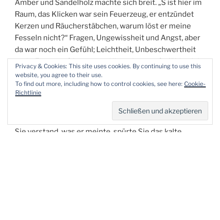
Amber und Sandelholz machte sich breit. „S ist hier im
Raum, das Klicken war sein Feuerzeug, er entzündet
Kerzen und Räucherstäbchen, warum löst er meine
Fesseln nicht?“ Fragen, Ungewissheit und Angst, aber
da war noch ein Gefühl; Leichtheit, Unbeschwertheit
und… Erregung? L. verstand ihre eigenen Gefühle nicht
Privacy & Cookies: This site uses cookies. By continuing to use this
mehr.
website, you agree to their use.
To find out more, including how to control cookies, see here:
Cookie-
Richtlinie
Seine Stimme erklang im Raum, füllte jeden Millimeter
mit Wärme: „Nackt liegst du jetzt vor mir, meine Ringe
in deinen Brüsten, aber noch nicht nackt genug!“ Bevor
Sie verstand, was er meinte, spürte Sie das kalte
Wasser auf Ihrer Scham, die Borsten eines
Rasierpinsels und das Gefühl von weichem, glatten
Schaum. Dann die Härte von Stahl, ein Rasiermesser,
das langsam den Schaum und gleichzeitig die
beschützenden Haare entfernte. Der Schaum war weg,
das spürte sie, doch die Klinge zog weiter Ihre Bahnen.
Plötzlich ein leichtes Brennen, ein Schnitt, in Ihren