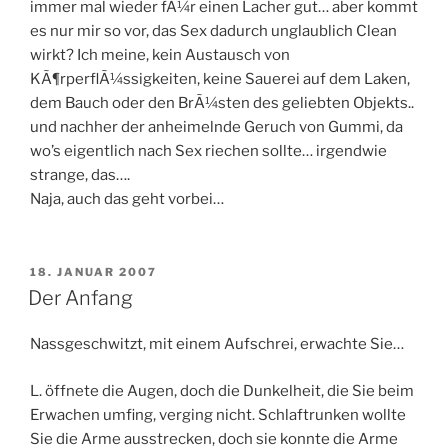
immer mal wieder fÃ¼r einen Lacher gut… aber kommt
es nur mir so vor, das Sex dadurch unglaublich Clean
wirkt? Ich meine, kein Austausch von
KÃ¶rperflÃ¼ssigkeiten, keine Sauerei auf dem Laken,
dem Bauch oder den BrÃ¼sten des geliebten Objekts..
und nachher der anheimelnde Geruch von Gummi, da
wo’s eigentlich nach Sex riechen sollte… irgendwie
strange, das….
Naja, auch das geht vorbei…
VERÖFFENTLICHT
18. JANUAR 2007
AM
Der Anfang
Nassgeschwitzt, mit einem Aufschrei, erwachte Sie…
L. öffnete die Augen, doch die Dunkelheit, die Sie beim
Erwachen umfing, verging nicht. Schlaftrunken wollte
Sie die Arme ausstrecken, doch sie konnte die Arme