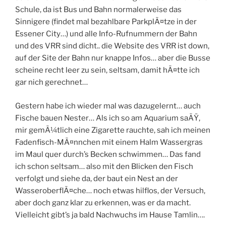
Schule, da ist Bus und Bahn normalerweise das
Sinnigere (findet mal bezahlbare ParkplÃ¤tze in der
Essener City…) und alle Info-Rufnummern der Bahn
und des VRR sind dicht.. die Website des VRR ist down,
auf der Site der Bahn nur knappe Infos… aber die Busse
scheine recht leer zu sein, seltsam, damit hÃ¤tte ich
gar nich gerechnet…
Gestern habe ich wieder mal was dazugelernt… auch
Fische bauen Nester… Als ich so am Aquarium saÃŸ,
mir gemÃ¼tlich eine Zigarette rauchte, sah ich meinen
Fadenfisch-MÃ¤nnchen mit einem Halm Wassergras
im Maul quer durch’s Becken schwimmen… Das fand
ich schon seltsam… also mit den Blicken den Fisch
verfolgt und siehe da, der baut ein Nest an der
WasseroberflÃ¤che… noch etwas hilflos, der Versuch,
aber doch ganz klar zu erkennen, was er da macht.
Vielleicht gibt’s ja bald Nachwuchs im Hause Tamlin….