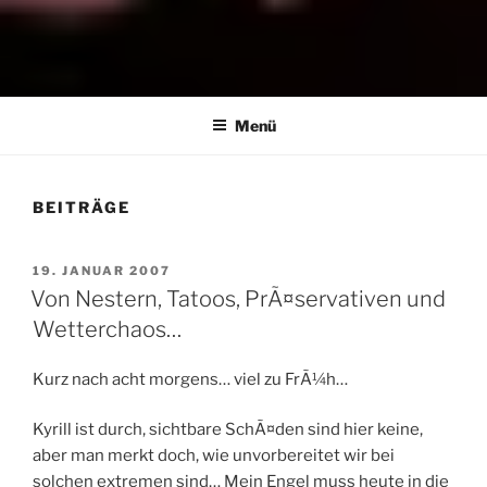
THE ART OF PAIN
Der Blog für BDSM und Kinky Lifestyle
Menü
BEITRÄGE
VERÖFFENTLICHT
19. JANUAR 2007
AM
Von Nestern, Tatoos, PrÃ¤servativen und
Wetterchaos…
Kurz nach acht morgens… viel zu FrÃ¼h…
Kyrill ist durch, sichtbare SchÃ¤den sind hier keine,
aber man merkt doch, wie unvorbereitet wir bei
solchen extremen sind… Mein Engel muss heute in die