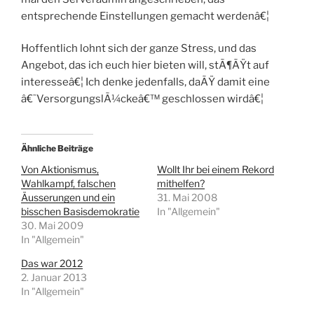
entsprechende Einstellungen gemacht werdenâ€¦
Hoffentlich lohnt sich der ganze Stress, und das
Angebot, das ich euch hier bieten will, stÃ¶ÃŸt auf
interesseâ€¦ Ich denke jedenfalls, daÃŸ damit eine
â€˜VersorgungslÃ¼ckeâ€™ geschlossen wirdâ€¦
Ähnliche Beiträge
Von Aktionismus,
Wollt Ihr bei einem Rekord
Wahlkampf, falschen
mithelfen?
Äusserungen und ein
31. Mai 2008
bisschen Basisdemokratie
In "Allgemein"
30. Mai 2009
In "Allgemein"
Das war 2012
2. Januar 2013
In "Allgemein"