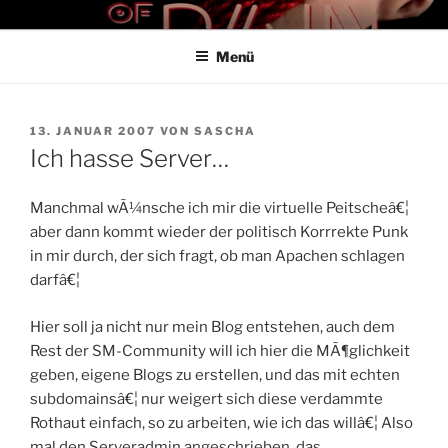
Zum
THE ART OF PAIN
Der Blog für BDSM und Kinky Lifestyle
Inhalt
Menü
springen
VERÖFFENTLICHT
13. JANUAR 2007
VON
SASCHA
AM
Ich hasse Server…
Manchmal wÃ¼nsche ich mir die virtuelle Peitscheâ€¦
aber dann kommt wieder der politisch Korrrekte Punk
in mir durch, der sich fragt, ob man Apachen schlagen
darfâ€¦
Hier soll ja nicht nur mein Blog entstehen, auch dem
Rest der SM-Community will ich hier die MÃ¶glichkeit
geben, eigene Blogs zu erstellen, und das mit echten
subdomainsâ€¦ nur weigert sich diese verdammte
Rothaut einfach, so zu arbeiten, wie ich das willâ€¦ Also
mal den Serveradmin angeschrieben, das