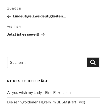
Beitragsnavigation
Vorheriger
ZURÜCK
Beitrag
Eindeutige Zweideutigkeiten…
Nächster
WEITER
Beitrag
Jetzt ist es soweit!
Suche
Suche
nach:
NEUESTE BEITRÄGE
As you wish my Lady – Eine Rezension
Die zehn goldenen Regeln im BDSM (Part Two)