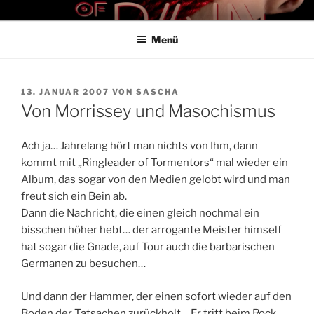
Zum
THE ART OF PAIN
Der Blog für BDSM und Kinky Lifestyle
Inhalt
Menü
springen
VERÖFFENTLICHT
13. JANUAR 2007
VON
SASCHA
AM
Von Morrissey und Masochismus
Ach ja… Jahrelang hört man nichts von Ihm, dann
kommt mit „Ringleader of Tormentors“ mal wieder ein
Album, das sogar von den Medien gelobt wird und man
freut sich ein Bein ab.
Dann die Nachricht, die einen gleich nochmal ein
bisschen höher hebt… der arrogante Meister himself
hat sogar die Gnade, auf Tour auch die barbarischen
Germanen zu besuchen…
Und dann der Hammer, der einen sofort wieder auf den
Boden der Tatsachen zurückholt… Er tritt beim Rock