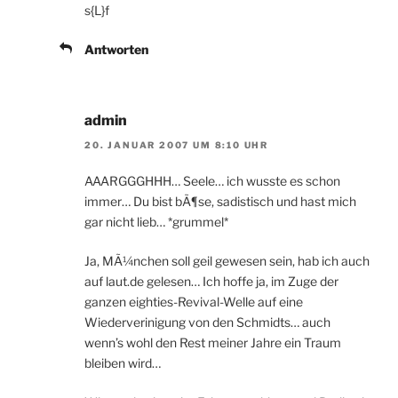
s{L}f
Antworten
admin
20. JANUAR 2007 UM 8:10 UHR
AAARGGGHHH… Seele… ich wusste es schon
immer… Du bist bÃ¶se, sadistisch und hast mich
gar nicht lieb… *grummel*
Ja, MÃ¼nchen soll geil gewesen sein, hab ich auch
auf laut.de gelesen… Ich hoffe ja, im Zuge der
ganzen eighties-Revival-Welle auf eine
Wiederverinigung von den Schmidts… auch
wenn’s wohl den Rest meiner Jahre ein Traum
bleiben wird…