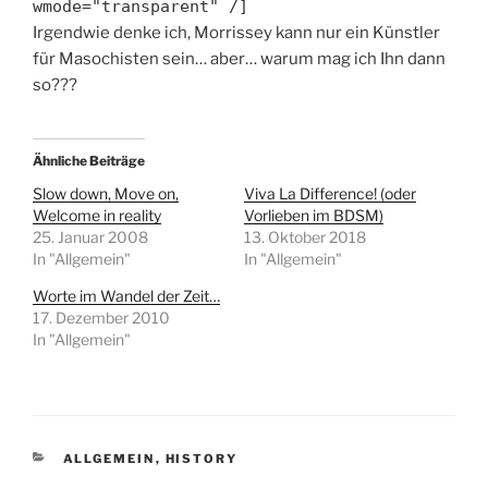
wmode="transparent" /]
Irgendwie denke ich, Morrissey kann nur ein Künstler
für Masochisten sein… aber… warum mag ich Ihn dann
so???
Ähnliche Beiträge
Slow down, Move on,
Viva La Difference! (oder
Welcome in reality
Vorlieben im BDSM)
25. Januar 2008
13. Oktober 2018
In "Allgemein"
In "Allgemein"
Worte im Wandel der Zeit…
17. Dezember 2010
In "Allgemein"
KATEGORIEN
ALLGEMEIN
,
HISTORY