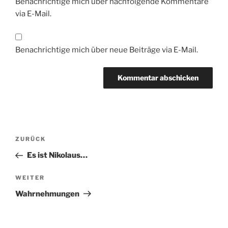
Benachrichtige mich über nachfolgende Kommentare
via E-Mail.
Benachrichtige mich über neue Beiträge via E-Mail.
Beitragsnavigation
Vorheriger
ZURÜCK
Beitrag
Es ist Nikolaus…
Nächster
WEITER
Beitrag
Wahrnehmungen