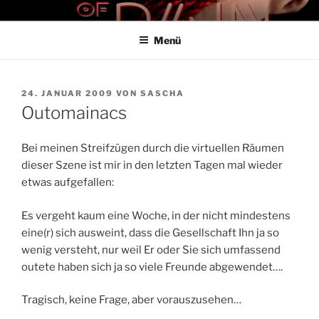
Zum
THE ART OF PAIN
Der Blog für BDSM und Kinky Lifestyle
Inhalt
Menü
springen
VERÖFFENTLICHT
24. JANUAR 2009
VON
SASCHA
AM
Outomainacs
Bei meinen Streifzügen durch die virtuellen Räumen
dieser Szene ist mir in den letzten Tagen mal wieder
etwas aufgefallen:
Es vergeht kaum eine Woche, in der nicht mindestens
eine(r) sich ausweint, dass die Gesellschaft Ihn ja so
wenig versteht, nur weil Er oder Sie sich umfassend
outete haben sich ja so viele Freunde abgewendet….
Tragisch, keine Frage, aber vorauszusehen…