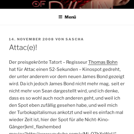
Zum
THE ART OF PAIN
Der Blog für BDSM und Kinky Lifestyle
Inhalt
Menü
springen
VERÖFFENTLICHT
14. NOVEMBER 2008
VON
SASCHA
AM
Attac(e)!
Der preisgekrönte Tatort – Regisseur
Thomas Bohn
hat für Attac einen 52-Sekunden – Kinospot gedreht,
der unter anderem vor dem neuen James Bond gezeigt
wird. Da ich jedoch James Bond nicht mehr mag, seit er
nicht mehr von Sean dargestellt wird, und ich denke,
dass es so wohl auch noch anderen geht, und weil ich
den Spot eben zufällig gesehen habe, und weil mich
der Turbokapitalismus ankotzt und weil es einfach mal
wieder Zeit ist, hier der Spot für alle Nicht-Kino-
Gänger[kml_flashembed