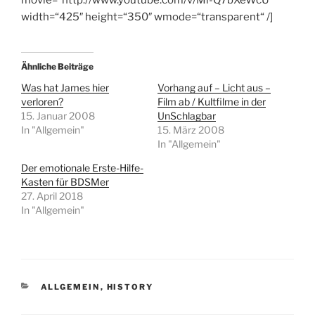
movie=“http://www.youtube.com/v/Mi-Q7bXeWcU“
width=“425″ height=“350″ wmode=“transparent“ /]
Ähnliche Beiträge
Was hat James hier
Vorhang auf – Licht aus –
verloren?
Film ab / Kultfilme in der
15. Januar 2008
UnSchlagbar
In "Allgemein"
15. März 2008
In "Allgemein"
Der emotionale Erste-Hilfe-
Kasten für BDSMer
27. April 2018
In "Allgemein"
KATEGORIEN
ALLGEMEIN
,
HISTORY