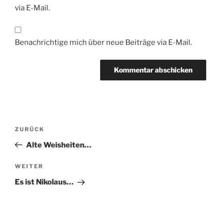
via E-Mail.
Benachrichtige mich über neue Beiträge via E-Mail.
Beitragsnavigation
Vorheriger
ZURÜCK
Beitrag
Alte Weisheiten…
Nächster
WEITER
Beitrag
Es ist Nikolaus…