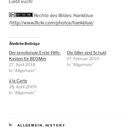
Liebt euch!
Rechte des Bildes: Hankblue
/
http://www.flickr.com/photos/hankblue/
Ähnliche Beiträge
Der emotionale Erste-Hilfe-
Die 68er sind Schuld
Kasten für BDSMer
17. Februar 2010
27. April 2018
In "Allgemein"
In "Allgemein"
á la Carte
28. April 2009
In "Allgemein"
KATEGORIEN
ALLGEMEIN
,
HISTORY