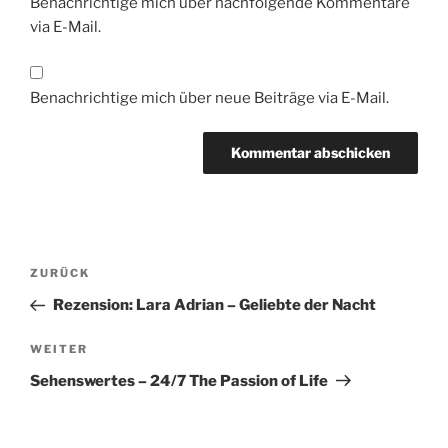
Benachrichtige mich über nachfolgende Kommentare
via E-Mail.
Benachrichtige mich über neue Beiträge via E-Mail.
Beitragsnavigation
Vorheriger
ZURÜCK
Beitrag
Rezension: Lara Adrian – Geliebte der Nacht
Nächster
WEITER
Beitrag
Sehenswertes – 24/7 The Passion of Life