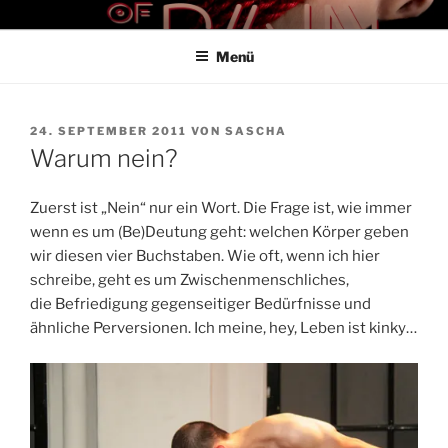
Zum
THE ART OF PAIN
Der Blog für BDSM und Kinky Lifestyle
Inhalt
Menü
springen
VERÖFFENTLICHT
24. SEPTEMBER 2011
VON
SASCHA
AM
Warum nein?
Zuerst ist „Nein“ nur ein Wort. Die Frage ist, wie immer
wenn es um (Be)Deutung geht: welchen Körper geben
wir diesen vier Buchstaben. Wie oft, wenn ich hier
schreibe, geht es um Zwischenmenschliches,
die Befriedigung gegenseitiger Bedürfnisse und
ähnliche Perversionen. Ich meine, hey, Leben ist kinky…