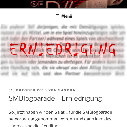
Zum
THE ART OF PAIN
Der Blog für BDSM und Kinky Lifestyle
Inhalt
Menü
springen
VERÖFFENTLICHT
31. OKTOBER 2018
VON
SASCHA
AM
SMBlogparade – Erniedrigung
So, jetzt haben wir den Salat… für die SMBlogparade
beworben, angenommen worden und dann kam das
Thema. Und die Deadline.