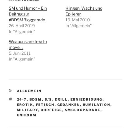
SM und Humor – Ein
Klingen, Wachs und
Beitrag zur
Epilierer
#BDSMBlogparade
19. Mai 2010
26. April 2019
In "Allgemein"
In "Allgemein"
Weapons are free to
move….
5. Juni 2011
In "Allgemein"
KATEGORIEN
ALLGEMEIN
SCHLAGWÖRTER
24-7
,
BDSM
,
D/S
,
DRILL
,
ERNIEDRIGUNG
,
EROTIK
,
FETISCH
,
GEDANKEN
,
HUMILATION
,
MILITARY
,
OHRFEIGE
,
SMBLOGPARADE
,
UNIFORM