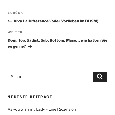
Beitragsnavigation
Vorheriger
ZURÜCK
Beitrag
Viva La Difference! (oder Vorlieben im BDSM)
Nächster
WEITER
Beitrag
Dom, Top, Sadist, Sub, Bottom, Maso… wie hätten Sie
es gerne?
Suche
Suche
nach:
NEUESTE BEITRÄGE
As you wish my Lady – Eine Rezension