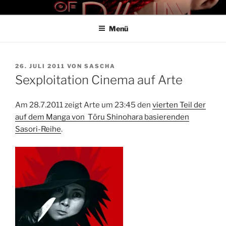
Zum
THE ART OF PAIN
Der Blog für BDSM und Kinky Lifestyle
Inhalt
Menü
springen
VERÖFFENTLICHT
26. JULI 2011
VON
SASCHA
AM
Sexploitation Cinema auf Arte
Am 28.7.2011 zeigt Arte um 23:45 den
vierten Teil der
auf dem Manga von Tōru Shinohara basierenden
Sasori-Reihe
.