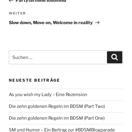
Partytermine Insomnia
Nächster
WEITER
Beitrag
Slow down, Move on, Welcome in reality
Suche
Suche
nach:
NEUESTE BEITRÄGE
As you wish my Lady – Eine Rezension
Die zehn goldenen Regeln im BDSM (Part Two)
Die zehn goldenen Regeln im BDSM (Part One)
SM und Humor – Ein Beitrag zur #BDSMBlogparade