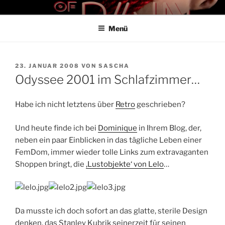
Zum
THE ART OF PAIN
Der Blog für BDSM und Kinky Lifestyle
Inhalt
Menü
springen
VERÖFFENTLICHT
23. JANUAR 2008
VON
SASCHA
AM
Odyssee 2001 im Schlafzimmer…
Habe ich nicht letztens über
Retro
geschrieben?
Und heute finde ich bei
Dominique
in Ihrem Blog, der,
neben ein paar Einblicken in das tägliche Leben einer
FemDom, immer wieder tolle Links zum extravaganten
Shoppen bringt, die
‚Lustobjekte‘ von Lelo
…
Da musste ich doch sofort an das glatte, sterile Design
denken, das Stanley Kubrik seinerzeit für seinen