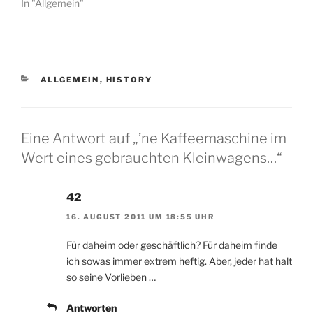
In "Allgemein"
KATEGORIEN
ALLGEMEIN
,
HISTORY
Eine Antwort auf „’ne Kaffeemaschine im
Wert eines gebrauchten Kleinwagens…“
42
16. AUGUST 2011 UM 18:55 UHR
Für daheim oder geschäftlich? Für daheim finde
ich sowas immer extrem heftig. Aber, jeder hat halt
so seine Vorlieben …
Antworten