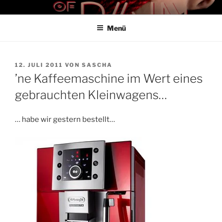
Zum
THE ART OF PAIN
Der Blog für BDSM und Kinky Lifestyle
Inhalt
Menü
springen
VERÖFFENTLICHT
12. JULI 2011
VON
SASCHA
AM
’ne Kaffeemaschine im Wert eines
gebrauchten Kleinwagens…
… habe wir gestern bestellt…