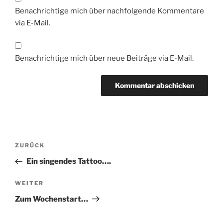
Benachrichtige mich über nachfolgende Kommentare
via E-Mail.
Benachrichtige mich über neue Beiträge via E-Mail.
Beitragsnavigation
Vorheriger
ZURÜCK
Beitrag
Ein singendes Tattoo….
Nächster
WEITER
Beitrag
Zum Wochenstart…