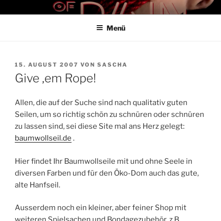
Zum
THE ART OF PAIN
Der Blog für BDSM und Kinky Lifestyle
Inhalt
Menü
springen
VERÖFFENTLICHT
15. AUGUST 2007
VON
SASCHA
AM
Give ‚em Rope!
Allen, die auf der Suche sind nach qualitativ guten
Seilen, um so richtig schön zu schnüren oder schnüren
zu lassen sind, sei diese Site mal ans Herz gelegt:
baumwollseil.de
.
Hier findet Ihr Baumwollseile mit und ohne Seele in
diversen Farben und für den Öko-Dom auch das gute,
alte Hanfseil.
Ausserdem noch ein kleiner, aber feiner Shop mit
weiteren Spielsachen und Bondagezubehör, z.B.