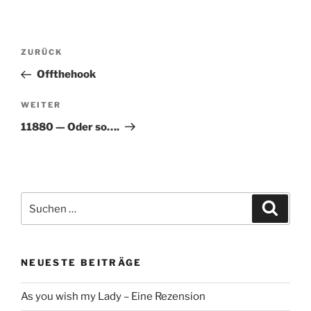
Beitragsnavigation
Vorheriger
ZURÜCK
Beitrag
Offthehook
Nächster
WEITER
Beitrag
11880 — Oder so….
Suche
Suche
nach:
NEUESTE BEITRÄGE
As you wish my Lady – Eine Rezension