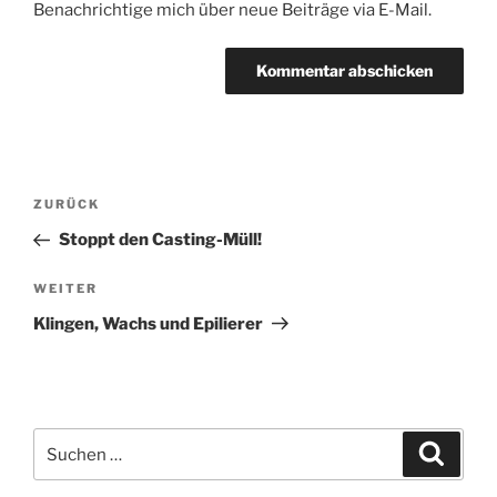
Benachrichtige mich über neue Beiträge via E-Mail.
Beitragsnavigation
Vorheriger
ZURÜCK
Beitrag
Stoppt den Casting-Müll!
Nächster
WEITER
Beitrag
Klingen, Wachs und Epilierer
Suche
Suche
nach: