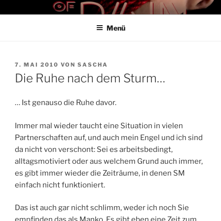
Zum
THE ART OF PAIN
Der Blog für BDSM und Kinky Lifestyle
Inhalt
Menü
springen
VERÖFFENTLICHT
7. MAI 2010
VON
SASCHA
AM
Die Ruhe nach dem Sturm…
… Ist genauso die Ruhe davor.
Immer mal wieder taucht eine Situation in vielen
Partnerschaften auf, und auch mein Engel und ich sind
da nicht von verschont: Sei es arbeitsbedingt,
alltagsmotiviert oder aus welchem Grund auch immer,
es gibt immer wieder die Zeiträume, in denen SM
einfach nicht funktioniert.
Das ist auch gar nicht schlimm, weder ich noch Sie
empfinden das als Manko. Es gibt eben eine Zeit zum