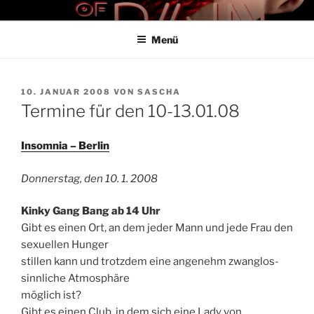
Zum
THE ART OF PAIN
Der Blog für BDSM und Kinky Lifestyle
Inhalt
Menü
springen
VERÖFFENTLICHT
10. JANUAR 2008
VON
SASCHA
AM
Termine für den 10-13.01.08
Insomnia – Berlin
Donnerstag, den 10. 1. 2008
Kinky Gang Bang ab 14 Uhr
Gibt es einen Ort, an dem jeder Mann und jede Frau den
sexuellen Hunger
stillen kann und trotzdem eine angenehm zwanglos-
sinnliche Atmosphäre
möglich ist?
Gibt es einen Club, in dem sich eine Lady von