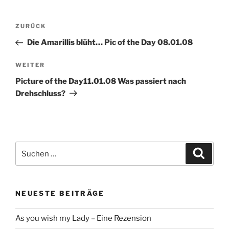
Beitragsnavigation
Vorheriger
ZURÜCK
Beitrag
Die Amarillis blüht… Pic of the Day 08.01.08
Nächster
WEITER
Beitrag
Picture of the Day11.01.08 Was passiert nach
Drehschluss?
Suche
Suche
nach:
NEUESTE BEITRÄGE
As you wish my Lady – Eine Rezension