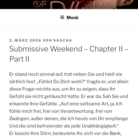
Zum
THE ART OF PAIN
Der Blog für BDSM und Kinky Lifestyle
Inhalt
Menü
springen
VERÖFFENTLICHT
2. MÄRZ 2008
VON
SASCHA
AM
Submissive Weekend – Chapter II –
Part II
Er stand noch einmal auf, trat neben Sie und hielt sie
zärtlich fest. „Fühlst Du Dich wohl?“ fragte er, und allein
diese Frage reichte aus, um Ihr zu zeigen, dass Ihr
Gefühl sie nicht getäuscht hatte. Er war da. Sah Sie und
erkannte Ihre Gefühle. „Auf eine seltsame Art, ja. Ich
fühle mich frei, frei von Verantwortung, frei von
Zwängen, außer denen, die Ich heute von Dir empfange.
Und die sind befreiender als jede Unabhängigkeit.“
Er küsste Ihre Stirn, bedeutete Ihr, sich vor die Bank,