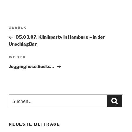
Beitragsnavigation
Vorheriger
ZURÜCK
Beitrag
05.03.07. Klinikparty in Hamburg – in der
UnschlagBar
Nächster
WEITER
Beitrag
Jogginghose Sucks…
Suche
Suche
nach:
NEUESTE BEITRÄGE