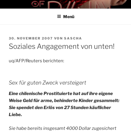
Zum
THE ART OF PAIN
Der Blog für BDSM und Kinky Lifestyle
Inhalt
Menü
springen
VERÖFFENTLICHT
30. NOVEMBER 2007
VON
SASCHA
AM
Soziales Angagement von unten!
uq/AFP/Reuters berichten:
Sex für guten Zweck versteigert
Eine chilenische Prostituierte hat auf ihre eigene
Weise Geld für arme, behinderte Kinder gesammelt:
Sie spendet den Erlös von 27 Stunden käuflicher
Liebe.
Sie habe bereits insgesamt 4000 Dollar zugesichert