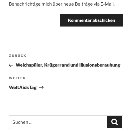
Benachrichtige mich über neue Beiträge via E-Mail.
Beitragsnavigation
Vorheriger
ZURÜCK
Beitrag
Weichspüler, Krügerrand und Illusionsberaubung
Nächster
WEITER
Beitrag
WeltAidsTag
Suche
Suche
nach: