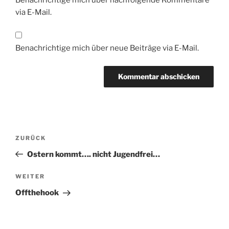
via E-Mail.
Benachrichtige mich über neue Beiträge via E-Mail.
Beitragsnavigation
Vorheriger
ZURÜCK
Beitrag
Ostern kommt…. nicht Jugendfrei…
Nächster
WEITER
Beitrag
Offthehook