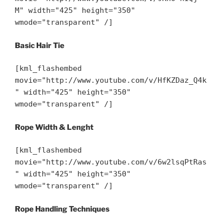
M" width="425" height="350"
wmode="transparent" /]
Basic Hair Tie
[kml_flashembed
movie="http://www.youtube.com/v/HfKZDaz_Q4k
" width="425" height="350"
wmode="transparent" /]
Rope Width & Lenght
[kml_flashembed
movie="http://www.youtube.com/v/6w2lsqPtRas
" width="425" height="350"
wmode="transparent" /]
Rope Handling Techniques