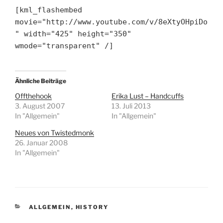
[kml_flashembed
movie="http://www.youtube.com/v/8eXtyOHpiDo
" width="425" height="350"
wmode="transparent" /]
Ähnliche Beiträge
Offthehook
Erika Lust – Handcuffs
3. August 2007
13. Juli 2013
In "Allgemein"
In "Allgemein"
Neues von Twistedmonk
26. Januar 2008
In "Allgemein"
KATEGORIEN
ALLGEMEIN
,
HISTORY