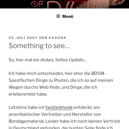
Zum
THE ART OF PAIN
Der Blog für BDSM und Kinky Lifestyle
Inhalt
Menü
springen
VERÖFFENTLICHT
23. JULI 2007
VON
SASCHA
AM
Something to see…
So, hier mal ein dickes, fettes Update…
Ich habe mich entschieden, hier eher die BDSM-
Spezifischen Dinge zu Posten, die ich so auf meinen
Wegen durchs Web finde, und Dinge, die ich
erlebe/erlebt habe.
Letztens habe ich
twistedmonk
entdeckt, ein
amerikanischer Vertreiber und Hersteller von
Bondagematerial. Leider habe ich noch keinen Vertrieb
in Deutschland gefunden, die bunten Seile finde ich