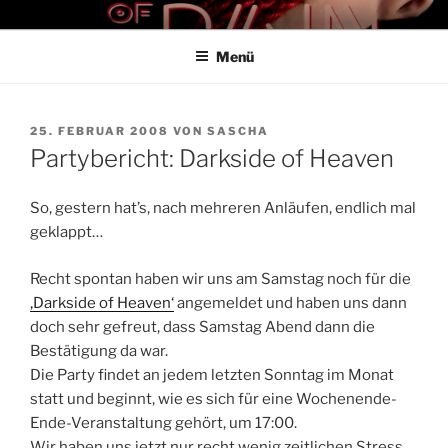
Zum
THE ART OF PAIN
Der Blog für BDSM und Kinky Lifestyle
Inhalt
Menü
springen
VERÖFFENTLICHT
25. FEBRUAR 2008
VON
SASCHA
AM
Partybericht: Darkside of Heaven
So, gestern hat’s, nach mehreren Anläufen, endlich mal
geklappt…
Recht spontan haben wir uns am Samstag noch für die
‚Darkside of Heaven‘
angemeldet und haben uns dann
doch sehr gefreut, dass Samstag Abend dann die
Bestätigung da war.
Die Party findet an jedem letzten Sonntag im Monat
statt und beginnt, wie es sich für eine Wochenende-
Ende-Veranstaltung gehört, um 17:00.
Wir haben uns jetzt nur recht wenig zeitlichen Stress