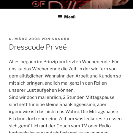
Zum
THE ART OF PAIN
Der Blog für BDSM und Kinky Lifestyle
Inhalt
Menü
springen
VERÖFFENTLICHT
6. MÄRZ 2008
VON
SASCHA
AM
Dresscode Priveé
Alles begann im Prinzip am letzten Wochenende. Für
uns ist das Wochenende die Zeit, in der wir, fern von
dem alltäglichen Wahnsinn den Arbeit und Kunden so
mit sich bringen, endlich mal ganz in den Rollen
unserer Lust aufgehen können.
Sind wir doch mal ehrlich, 2 Stunden Mittagspause
sind nett für eine kleine Spankingsession, aber
irgendwie ist das nicht das Wahre. Die Mittagspause
ist dann doch eher eine Zeit um was leckeres zu essen,
sich gemütlich auf der Couch vom TV oder Radio