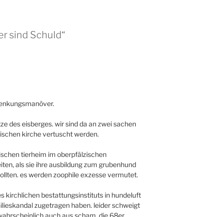
er sind Schuld“
ablenkungsmanöver.
ze des eisberges. wir sind da an zwei sachen
lischen kirche vertuscht werden.
schen tierheim im oberpfälzischen
eiten, als sie ihre ausbildung zum grubenhund
ollten. es werden zoophile exzesse vermutet.
 kirchlichen bestattungsinstituts in hundeluft
philieskandal zugetragen haben. leider schweigt
wahrscheinlich auch aus scham. die 68er