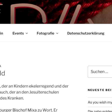
F PAIN
ifestyle
in
Events
Fotografie
Datenschutzerklärung
A
Suche
ld
nach:
, der an Kindern ekelerregend und der
NEUESTE BE
uch, der an den Jesuitenschulen
 des Kranken.
As you wish my
urger Bischof Mixa
zu Wort. Er
Die zehn golde