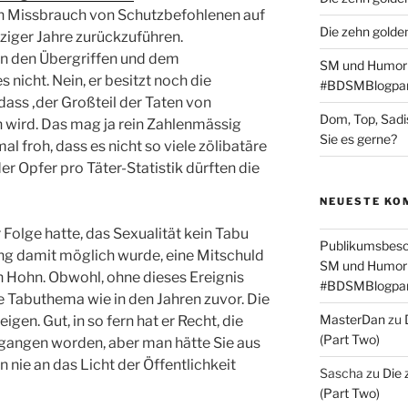
en Missbrauch von Schutzbefohlenen auf
Die zehn golde
ziger Jahre zurückzuführen.
 den Übergriffen und dem
SM und Humor –
 nicht. Nein, er besitzt noch die
#BDSMBlogpa
dass ‚der Großteil der Taten von
Dom, Top, Sadi
 wird. Das mag ja rein Zahlenmässig
Sie es gerne?
al froh, dass es nicht so viele zölibatäre
der Opfer pro Täter-Statistik dürften die
NEUESTE KO
 Folge hatte, das Sexualität kein Tabu
Publikumsbesc
ang damit möglich wurde, eine Mitschuld
SM und Humor –
in Hohn. Obwohl, ohne dieses Ereignis
#BDSMBlogpa
 Tabuthema wie in den Jahren zuvor. Die
MasterDan
zu
en. Gut, in so fern hat er Recht, die
(Part Two)
gangen worden, aber man hätte Sie aus
nie an das Licht der Öffentlichkeit
Sascha
zu
Die
(Part Two)