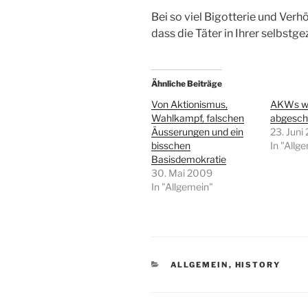
Bei so viel Bigotterie und Ver
dass die Täter in Ihrer selbst
Ähnliche Beiträge
Von Aktionismus,
AKWs w
Wahlkampf, falschen
abgesch
Äusserungen und ein
23. Juni
bisschen
In "Allg
Basisdemokratie
30. Mai 2009
In "Allgemein"
KATEGORIEN
ALLGEMEIN
,
HISTORY