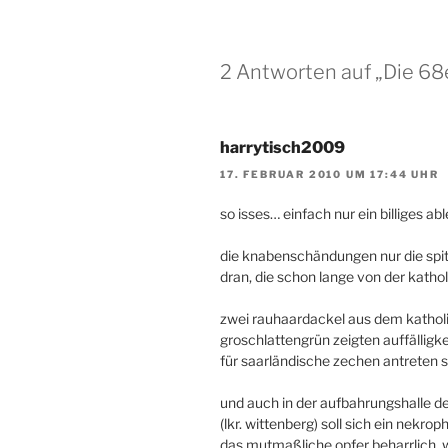
2 Antworten auf „Die 68
harrytisch2009
17. FEBRUAR 2010 UM 17:44 UHR
so isses… einfach nur ein billiges 
die knabenschändungen nur die spit
dran, die schon lange von der katho
zwei rauhaardackel aus dem katholi
groschlattengrün zeigten auffälligk
für saarländische zechen antreten s
und auch in der aufbahrungshalle des
(lkr. wittenberg) soll sich ein nekro
das mutmaßliche opfer beharrlich, 