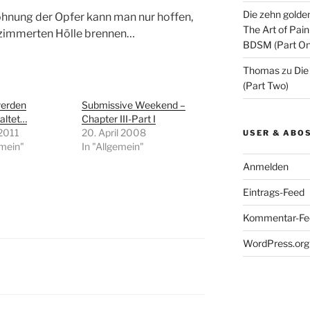
Die zehn golde
höhnung der Opfer kann man nur hoffen,
The Art of Pain
gezimmerten Hölle brennen…
BDSM (Part On
Thomas
zu
Die
(Part Two)
erden
Submissive Weekend –
altet…
Chapter III-Part I
 2011
20. April 2008
USER & ABO
emein"
In "Allgemein"
Anmelden
Eintrags-Feed
Kommentar-Fe
WordPress.org