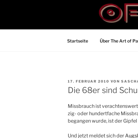
Zum
Inhalt
THE ART O
springen
Der Blog für BDSM und Kinky L
Startseite
Über The Art of Pa
VERÖFFENTLICHT
17. FEBRUAR 2010
VON
SASCH
AM
Die 68er sind Schu
Missbrauch ist verachtenswert
zig- oder hundertfache Missbra
begangen wurde, ist der Gipfel
Und jetzt meldet sich der
Augsb