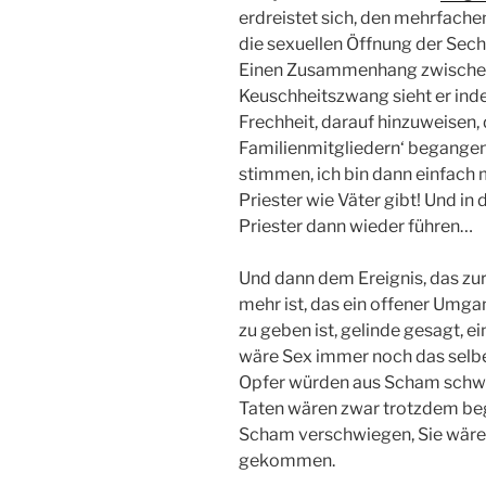
erdreistet sich, den mehrfach
die sexuellen Öffnung der Sech
Einen Zusammenhang zwischen
Keuschheitszwang sieht er indes
Frechheit, darauf hinzuweisen, 
Familienmitgliedern‘ begangen
stimmen, ich bin dann einfach m
Priester wie Väter gibt! Und in 
Priester dann wieder führen…
Und dann dem Ereignis, das zur
mehr ist, das ein offener Umg
zu geben ist, gelinde gesagt, e
wäre Sex immer noch das selbe
Opfer würden aus Scham schweig
Taten wären zwar trotzdem be
Scham verschwiegen, Sie wären 
gekommen.