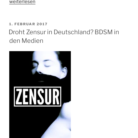
„SMart
weiterlesen
Bochum/Dortmund
–
Talk
VERÖFFENTLICHT
1. FEBRUAR 2017
AM
and
Droht Zensur in Deutschland? BDSM in
Play
den Medien
–
BDSM-
Playparty“