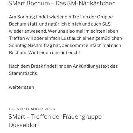
AM
–
SMart Bochum – Das SM-Nähkästchen
Talk
and
Am Sonntag findet wieder ein Treffen der Gruppe
Play
Bochum statt, und natürlich bin ich und auch SLS
–
wieder anwesend. Wer uns also mal im echten leben
Neujahrsempfang“
Treffen will oder einfach Lust auch einen gemütlichen
Sonntag Nachmittag hat, der kommt einfach mal nach
Bochum. Wir freuen uns auf euch!
Nach dem Break findet Ihr den Ankündiungstext des
Stammtischs
„SMart
weiterlesen
Bochum
–
Das
VERÖFFENTLICHT
13. SEPTEMBER 2016
AM
SM-
SMart – Treffen der Frauengruppe
Nähkästchen“
Düsseldorf