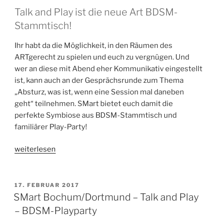
Talk and Play ist die neue Art BDSM-
Stammtisch!
Ihr habt da die Möglichkeit, in den Räumen des
ARTgerecht zu spielen und euch zu vergnügen. Und
wer an diese mit Abend eher Kommunikativ eingestellt
ist, kann auch an der Gesprächsrunde zum Thema
„Absturz, was ist, wenn eine Session mal daneben
geht“ teilnehmen. SMart bietet euch damit die
perfekte Symbiose aus BDSM-Stammtisch und
familiärer Play-Party!
„SMart
weiterlesen
Talk
&
Play
VERÖFFENTLICHT
17. FEBRUAR 2017
AM
BDSM-
SMart Bochum/Dortmund – Talk and Play
Stammtisch
– BDSM-Playparty