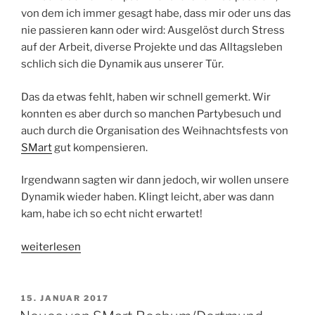
Medien“
von dem ich immer gesagt habe, dass mir oder uns das
nie passieren kann oder wird: Ausgelöst durch Stress
auf der Arbeit, diverse Projekte und das Alltagsleben
schlich sich die Dynamik aus unserer Tür.
Das da etwas fehlt, haben wir schnell gemerkt. Wir
konnten es aber durch so manchen Partybesuch und
auch durch die Organisation des Weihnachtsfests von
SMart
gut kompensieren.
Irgendwann sagten wir dann jedoch, wir wollen unsere
Dynamik wieder haben. Klingt leicht, aber was dann
kam, habe ich so echt nicht erwartet!
„24/7
weiterlesen
Leben
in
Dynamik
VERÖFFENTLICHT
15. JANUAR 2017
AM
…