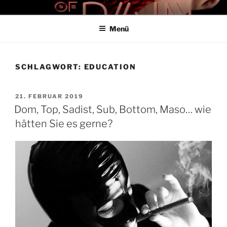
Zum
THE ART OF PAIN
Der Blog für BDSM und Kinky Lifestyle
Inhalt
Menü
springen
SCHLAGWORT:
EDUCATION
VERÖFFENTLICHT
21. FEBRUAR 2019
AM
Dom, Top, Sadist, Sub, Bottom, Maso… wie
hätten Sie es gerne?