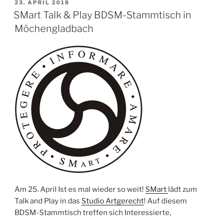
VERÖFFENTLICHT
23. APRIL 2018
bietet
AM
SMart Talk & Play BDSM-Stammtisch in
wieder
Möchengladbach
einen
Workshop
an!“
Am 25. April Ist es mal wieder so weit!
SMart
lädt zum
Talk and Play in das
Studio Artgerecht
! Auf diesem
BDSM-Stammtisch treffen sich Interessierte,