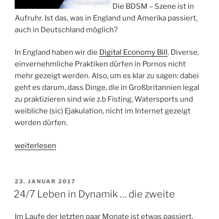
Die BDSM – Szene ist in
Aufruhr. Ist das, was in England und Amerika passiert,
auch in Deutschland möglich?
In England haben wir die
Digital Economy Bill
. Diverse,
einvernehmliche Praktiken dürfen in Pornos nicht
mehr gezeigt werden. Also, um es klar zu sagen: dabei
geht es darum, dass Dinge, die in Großbritannien legal
zu praktizieren sind wie z.b Fisting, Watersports und
weibliche (sic) Ejakulation, nicht im Internet gezeigt
werden dürfen.
„Droht
weiterlesen
Zensur
in
Deutschland?
VERÖFFENTLICHT
23. JANUAR 2017
AM
BDSM
24/7 Leben in Dynamik … die zweite
in
den
Im Laufe der letzten paar Monate ist etwas passiert,