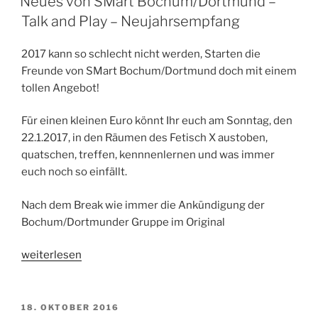
Neues von SMart Bochum/Dortmund –
die
Talk and Play – Neujahrsempfang
zweite“
2017 kann so schlecht nicht werden, Starten die
Freunde von SMart Bochum/Dortmund doch mit einem
tollen Angebot!
Für einen kleinen Euro könnt Ihr euch am Sonntag, den
22.1.2017, in den Räumen des Fetisch X austoben,
quatschen, treffen, kennnenlernen und was immer
euch noch so einfällt.
Nach dem Break wie immer die Ankündigung der
Bochum/Dortmunder Gruppe im Original
„Neues
weiterlesen
von
SMart
Bochum/Dortmund
VERÖFFENTLICHT
18. OKTOBER 2016