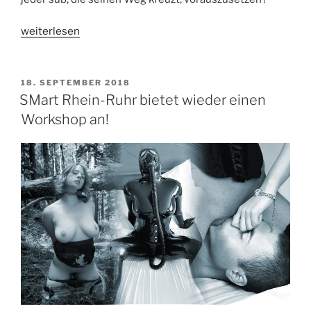
„Viva
weiterlesen
La
Difference!
(oder
VERÖFFENTLICHT
18. SEPTEMBER 2018
AM
Vorlieben
SMart Rhein-Ruhr bietet wieder einen
im
Workshop an!
BDSM)“