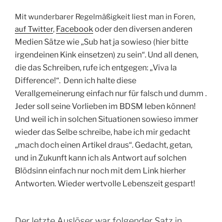
Mit wunderbarer Regelmäßigkeit liest man in Foren,
Facebook
oder den diversen anderen
auf Twitter
,
Medien Sätze wie „Sub hat ja sowieso (hier bitte
irgendeinen Kink einsetzen) zu sein“. Und all denen,
die das Schreiben, rufe ich entgegen: „Viva la
Difference!“. Denn ich halte diese
Verallgemeinerung einfach nur für falsch und dumm .
Jeder soll seine
Vorlieben im BDSM leben können!
Und weil ich in solchen Situationen sowieso immer
wieder das Selbe schreibe, habe ich mir gedacht
„mach doch einen Artikel draus“. Gedacht, getan,
und in Zukunft kann ich als Antwort auf solchen
Blödsinn einfach nur noch mit dem Link hierher
Antworten. Wieder wertvolle Lebenszeit gespart!
Der letzte Auslöser war folgender Satz in