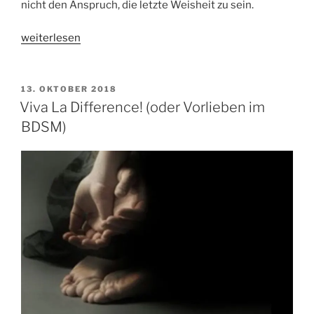
nicht den Anspruch, die letzte Weisheit zu sein.
„Dom,
weiterlesen
Top,
Sadist,
Sub,
VERÖFFENTLICHT
13. OKTOBER 2018
AM
Bottom,
Viva La Difference! (oder Vorlieben im
Maso…
BDSM)
wie
hätten
Sie
es
gerne?“