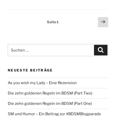
Treffen
der
Frauengruppe
Seitennummerierung
Näch
Seite
1
Düsseldorf“
Seit
der
Beiträge
Suche
Suche
nach:
NEUESTE BEITRÄGE
As you wish my Lady – Eine Rezension
Die zehn goldenen Regeln im BDSM (Part Two)
Die zehn goldenen Regeln im BDSM (Part One)
SM und Humor – Ein Beitrag zur #BDSMBlogparade