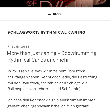
Zum
THE ART OF PAIN
Der Blog für BDSM und Kinky Lifestyle
Inhalt
Menü
springen
SCHLAGWORT:
RYTHMICAL CANING
VERÖFFENTLICHT
7. JUNI 2016
AM
More than just caning – Bodydrumming,
Rythmical Canes und mehr
Wir wissen alle, was wir mit einem Rohrstock
anzufangen haben. Kennt doch jeder, die Bestrafung
mit den Rohrstock, das zählen den Schläge, die
Rollenspiele von Lehrer(in) und Schüler(in).
Ich habe den Rohrstock als Spielinstrument immer
geliebt, aber irgendwann habe ich mich gefragt: