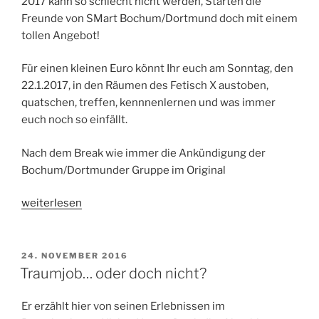
2017 kann so schlecht nicht werden, Starten die
Playparty“
Freunde von SMart Bochum/Dortmund doch mit einem
tollen Angebot!
Für einen kleinen Euro könnt Ihr euch am Sonntag, den
22.1.2017, in den Räumen des Fetisch X austoben,
quatschen, treffen, kennnenlernen und was immer
euch noch so einfällt.
Nach dem Break wie immer die Ankündigung der
Bochum/Dortmunder Gruppe im Original
„Neues
weiterlesen
von
SMart
Bochum/Dortmund
VERÖFFENTLICHT
24. NOVEMBER 2016
AM
–
Traumjob… oder doch nicht?
Talk
and
Er erzählt hier von seinen Erlebnissen im