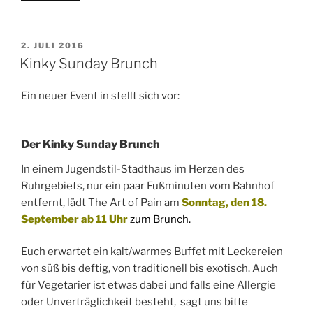
Bochum
–
Das
VERÖFFENTLICHT
2. JULI 2016
AM
SM-
Kinky Sunday Brunch
Nähkästchen“
Ein neuer Event in stellt sich vor:
Der Kinky Sunday Brunch
In einem Jugendstil-Stadthaus im Herzen des
Ruhrgebiets, nur ein paar Fußminuten vom Bahnhof
entfernt, lädt The Art of Pain am
Sonntag, den 18.
September ab 11 Uhr
zum Brunch.
Euch erwartet ein kalt/warmes Buffet mit Leckereien
von süß bis deftig, von traditionell bis exotisch. Auch
für Vegetarier ist etwas dabei und falls eine Allergie
oder Unverträglichkeit besteht, sagt uns bitte