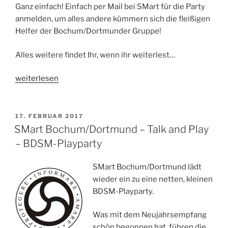
Ganz einfach! Einfach per Mail bei SMart für die Party
anmelden, um alles andere kümmern sich die fleißigen
Helfer der Bochum/Dortmunder Gruppe!
Alles weitere findet Ihr, wenn ihr weiterlest…
„SMart
weiterlesen
Bochum/Dortmund
goes
to
VERÖFFENTLICHT
17. FEBRUAR 2017
AM
…
SMart Bochum/Dortmund – Talk and Play
„Friends
– BDSM-Playparty
of
BEDO“
SMart Bochum/Dortmund lädt
Dortmund“
wieder ein zu eine netten, kleinen
BDSM-Playparty.
Was mit dem Neujahrsempfang
schön begonnen hat, führen die