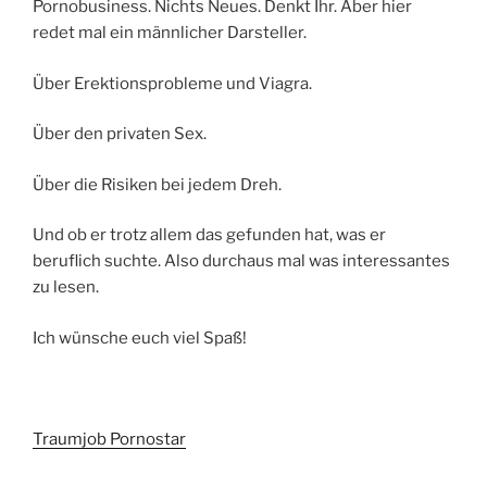
Play
Pornobusiness. Nichts Neues. Denkt Ihr. Aber hier
–
redet mal ein männlicher Darsteller.
Neujahrsempfang“
Über Erektionsprobleme und Viagra.
Über den privaten Sex.
Über die Risiken bei jedem Dreh.
Und ob er trotz allem das gefunden hat, was er
beruflich suchte. Also durchaus mal was interessantes
zu lesen.
Ich wünsche euch viel Spaß!
Traumjob Pornostar