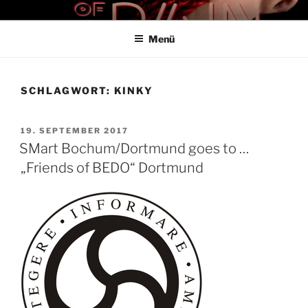
Zum
THE ART OF PAIN
Der Blog für BDSM und Kinky Lifestyle
Inhalt
Menü
springen
SCHLAGWORT:
KINKY
VERÖFFENTLICHT
19. SEPTEMBER 2017
AM
SMart Bochum/Dortmund goes to …
„Friends of BEDO“ Dortmund