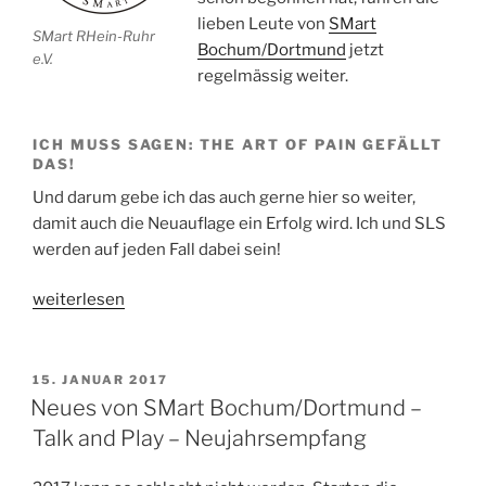
lieben Leute von
SMart
SMart RHein-Ruhr
Bochum/Dortmund
jetzt
e.V.
regelmässig weiter.
ICH MUSS SAGEN: THE ART OF PAIN GEFÄLLT
DAS!
Und darum gebe ich das auch gerne hier so weiter,
damit auch die Neuauflage ein Erfolg wird. Ich und SLS
werden auf jeden Fall dabei sein!
„SMart
weiterlesen
Bochum/Dortmund
–
Talk
VERÖFFENTLICHT
15. JANUAR 2017
AM
and
Neues von SMart Bochum/Dortmund –
Play
Talk and Play – Neujahrsempfang
–
BDSM-